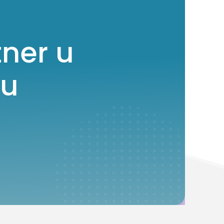
ner u
ju