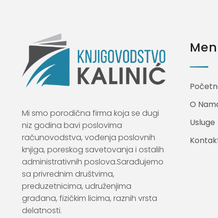
Meni
Početn
O Nam
Mi smo porodična firma koja se dugi
Usluge
niz godina bavi poslovima
računovodstva, vođenja poslovnih
Kontak
knjiga, poreskog savetovanja i ostalih
administrativnih poslova.Sarađujemo
sa privrednim društvima,
preduzetnicima, udruženjima
građana, fizičkim licima, raznih vrsta
delatnosti.