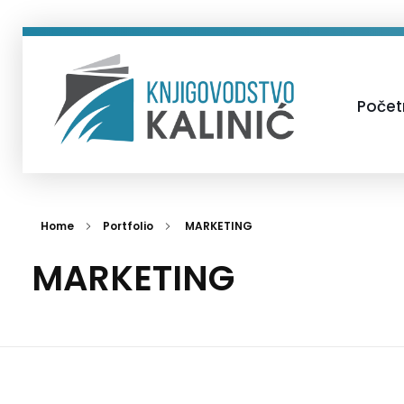
Poče
Knjigovodstvo Kalinić - Inđija
Home
Portfolio
MARKETING
MARKETING