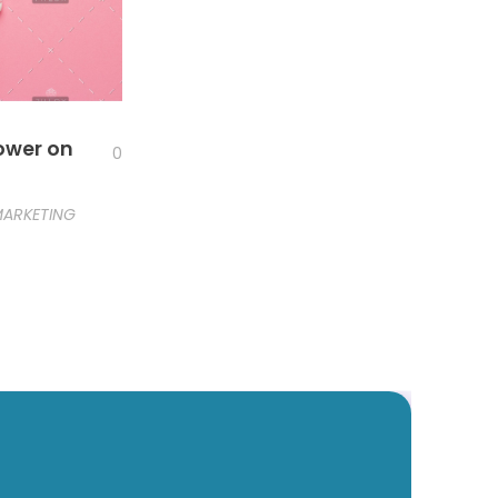
lower on
0
ARKETING