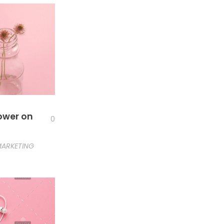
lower on
0
ARKETING