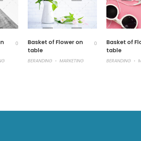
on
Basket of Flower on
Basket of F
0
0
table
table
NG
BERANDING
MARKETING
BERANDING
M