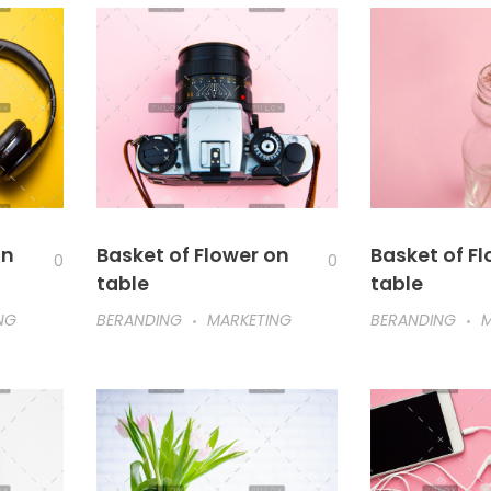
on
Basket of Flower on
Basket of F
0
0
table
table
NG
BERANDING
MARKETING
BERANDING
M