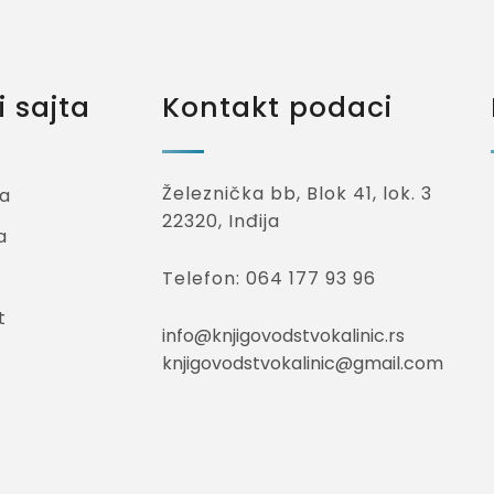
 sajta
Kontakt podaci
Železnička bb, Blok 41, lok. 3
a
22320, Inđija
a
Telefon: 064 177 93 96
t
info@knjigovodstvokalinic.rs
knjigovodstvokalinic@gmail.com