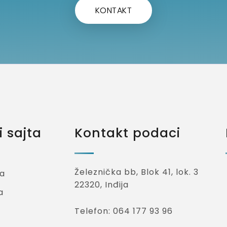
KONTAKT
 sajta
Kontakt podaci
Železnička bb, Blok 41, lok. 3
a
22320, Inđija
a
Telefon: 064 177 93 96