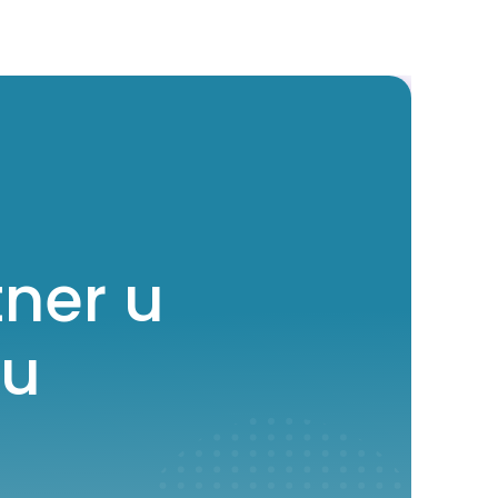
ner u
ju