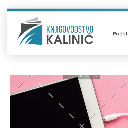
Poče
Knjigovodstvo Kalinić - Inđija